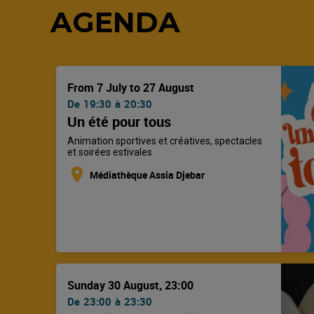
AGENDA
From 7 July to 27 August
De
19:30
à
20:30
Un été pour tous
Animation sportives et créatives, spectacles
et soirées estivales
location_on
Médiathèque Assia Djebar
Sunday 30 August, 23:00
De
23:00
à
23:30