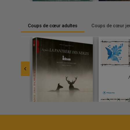
Coups de cœur adultes
Coups de cœur j
-
Slide
1
currently
focused