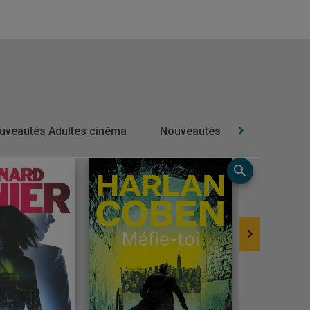
uveautés Adultes cinéma
Nouveautés Adultes musique
search