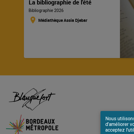
La bibliographie de l'été
Bibliographie 2026
location_on
Médiathèque Assia Djebar
Nous utilison
d’améliorer vo
acceptez l'uti