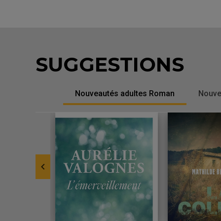
SUGGESTIONS
Nouveautés adultes Roman
Nouve
-
Slide
1
currently
focused