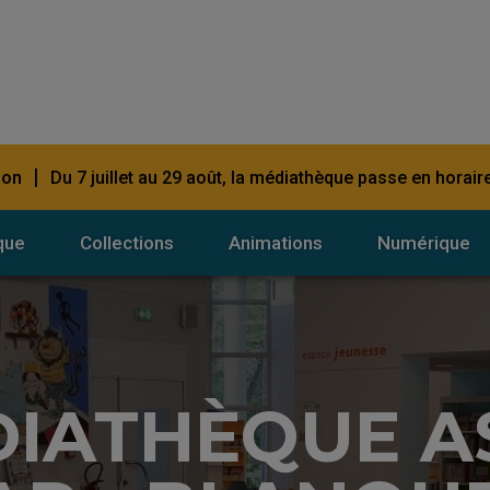
|
ion
Du 7 juillet au 29 août, la médiathèque passe en horaire
que
Collections
Animations
Numérique
IATHÈQUE A